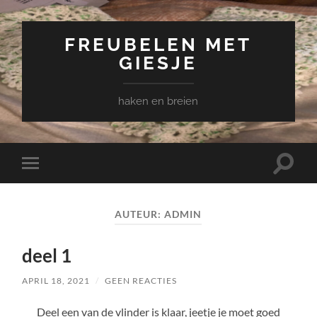
FREUBELEN MET
GIESJE
haken en breien
Toggle
Toggle
zoekve
mobiel
menu
AUTEUR:
ADMIN
deel 1
APRIL 18, 2021
/
GEEN REACTIES
Deel een van de vlinder is klaar, jeetje je moet goed